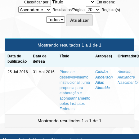
Classificar por:
Em ordem:
Resultados/Página
Registro(s):
Mostrando resultados 1 a 1 de 1
Data de
Data de
Título
Autor(es)
Orientador(
publicação
defesa
25-Jul-2016
31-Mai-2016
Plano de
Galvão,
Almeida,
desenvolvimento
Anderson
Alexandre
institucional : uma
Allan
Nascimento
proposta para
Almeida
elaboração e
acompanhamento
pelos Institutos
Federais
Mostrando resultados 1 a 1 de 1