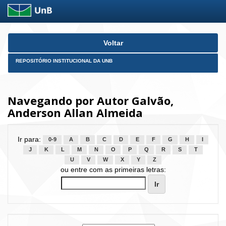
Skip
Voltar
navigation
REPOSITÓRIO INSTITUCIONAL DA UNB
Navegando por Autor Galvão,
Anderson Allan Almeida
Ir para:
0-9
A
B
C
D
E
F
G
H
I
J
K
L
M
N
O
P
Q
R
S
T
U
V
W
X
Y
Z
ou entre com as primeiras letras: