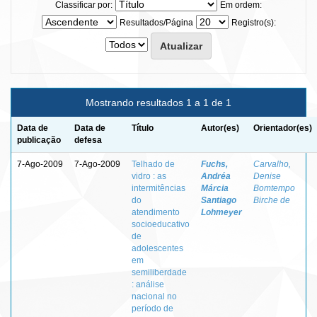
Classificar por:
Em ordem:
Resultados/Página
Registro(s):
Mostrando resultados 1 a 1 de 1
Data de
Data de
Título
Autor(es)
Orientador(es)
publicação
defesa
7-Ago-2009
7-Ago-2009
Telhado de
Fuchs,
Carvalho,
vidro : as
Andréa
Denise
intermitências
Márcia
Bomtempo
do
Santiago
Birche de
atendimento
Lohmeyer
socioeducativo
de
adolescentes
em
semiliberdade
: análise
nacional no
período de