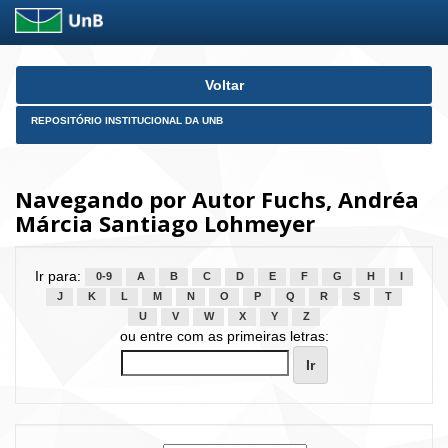
Skip
Voltar
navigation
REPOSITÓRIO INSTITUCIONAL DA UNB
Navegando por Autor Fuchs, Andréa
Márcia Santiago Lohmeyer
Ir para:
0-9
A
B
C
D
E
F
G
H
I
J
K
L
M
N
O
P
Q
R
S
T
U
V
W
X
Y
Z
ou entre com as primeiras letras: