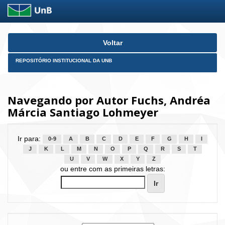
Skip
Voltar
navigation
REPOSITÓRIO INSTITUCIONAL DA UNB
Navegando por Autor Fuchs, Andréa
Márcia Santiago Lohmeyer
Ir para:
0-9
A
B
C
D
E
F
G
H
I
J
K
L
M
N
O
P
Q
R
S
T
U
V
W
X
Y
Z
ou entre com as primeiras letras: