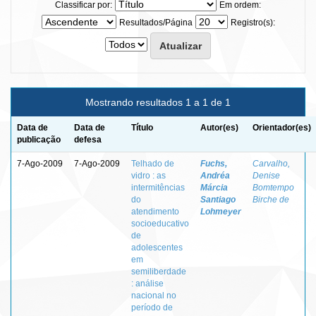
Classificar por:
Em ordem:
Resultados/Página
Registro(s):
Mostrando resultados 1 a 1 de 1
Data de
Data de
Título
Autor(es)
Orientador(es)
publicação
defesa
7-Ago-2009
7-Ago-2009
Telhado de
Fuchs,
Carvalho,
vidro : as
Andréa
Denise
intermitências
Márcia
Bomtempo
do
Santiago
Birche de
atendimento
Lohmeyer
socioeducativo
de
adolescentes
em
semiliberdade
: análise
nacional no
período de