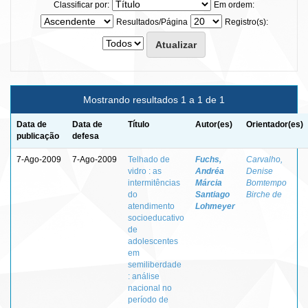
Classificar por:
Em ordem:
Resultados/Página
Registro(s):
Mostrando resultados 1 a 1 de 1
Data de
Data de
Título
Autor(es)
Orientador(es)
publicação
defesa
7-Ago-2009
7-Ago-2009
Telhado de
Fuchs,
Carvalho,
vidro : as
Andréa
Denise
intermitências
Márcia
Bomtempo
do
Santiago
Birche de
atendimento
Lohmeyer
socioeducativo
de
adolescentes
em
semiliberdade
: análise
nacional no
período de