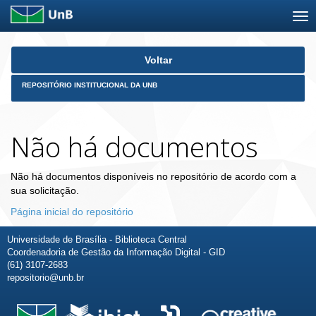
Skip
Voltar
navigation
REPOSITÓRIO INSTITUCIONAL DA UNB
Não há documentos
Não há documentos disponíveis no repositório de acordo com a
sua solicitação.
Página inicial do repositório
Universidade de Brasília - Biblioteca Central
Coordenadoria de Gestão da Informação Digital - GID
(61) 3107-2683
repositorio@unb.br