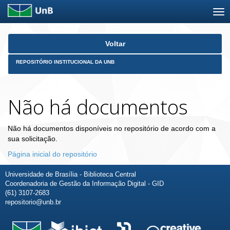
Skip
Voltar
navigation
REPOSITÓRIO INSTITUCIONAL DA UNB
Não há documentos
Não há documentos disponíveis no repositório de acordo com a
sua solicitação.
Página inicial do repositório
Universidade de Brasília - Biblioteca Central
Coordenadoria de Gestão da Informação Digital - GID
(61) 3107-2683
repositorio@unb.br