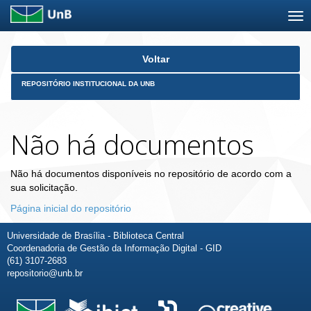
Skip
Voltar
navigation
REPOSITÓRIO INSTITUCIONAL DA UNB
Não há documentos
Não há documentos disponíveis no repositório de acordo com a
sua solicitação.
Página inicial do repositório
Universidade de Brasília - Biblioteca Central
Coordenadoria de Gestão da Informação Digital - GID
(61) 3107-2683
repositorio@unb.br