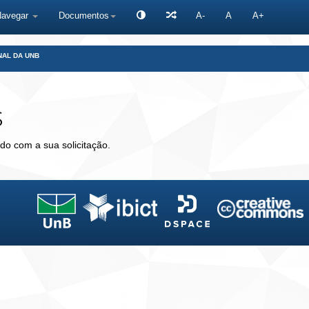
Navegar
Documentos
A-
A
A+
NAL DA UNB
s
do com a sua solicitação.