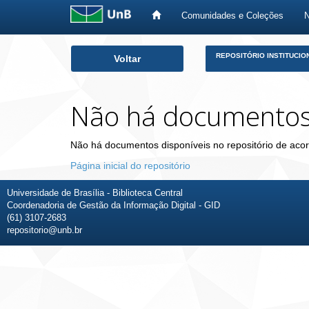
Comunidades e Coleções
Skip
REPOSITÓRIO INSTITUCIO
Voltar
navigation
Não há documento
Não há documentos disponíveis no repositório de acor
Página inicial do repositório
Universidade de Brasília - Biblioteca Central
Coordenadoria de Gestão da Informação Digital - GID
(61) 3107-2683
repositorio@unb.br