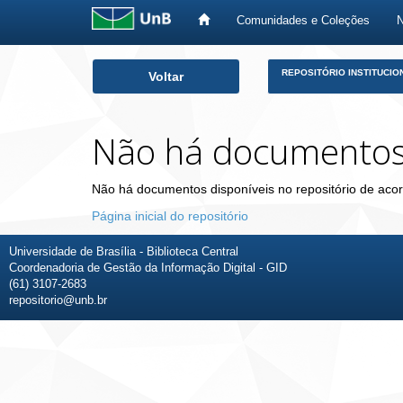
Comunidades e Coleções
Skip
REPOSITÓRIO INSTITUCIO
Voltar
navigation
Não há documento
Não há documentos disponíveis no repositório de acor
Página inicial do repositório
Universidade de Brasília - Biblioteca Central
Coordenadoria de Gestão da Informação Digital - GID
(61) 3107-2683
repositorio@unb.br