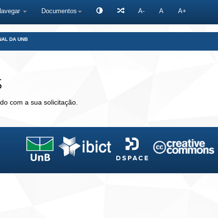
Navegar
Documentos
A-
A
A+
NAL DA UNB
s
do com a sua solicitação.