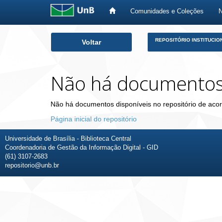
Comunidades e Coleções
Skip
REPOSITÓRIO INSTITUCIO
Voltar
navigation
Não há documento
Não há documentos disponíveis no repositório de acor
Página inicial do repositório
Universidade de Brasília - Biblioteca Central
Coordenadoria de Gestão da Informação Digital - GID
(61) 3107-2683
repositorio@unb.br