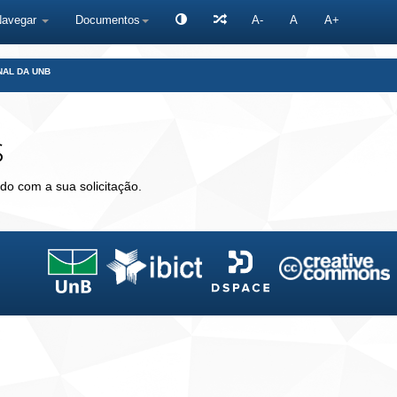
Navegar
Documentos
A-
A
A+
NAL DA UNB
s
do com a sua solicitação.