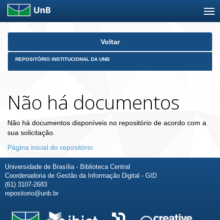
Skip
Voltar
navigation
REPOSITÓRIO INSTITUCIONAL DA UNB
Não há documentos
Não há documentos disponíveis no repositório de acordo com a
sua solicitação.
Página inicial do repositório
Universidade de Brasília - Biblioteca Central
Coordenadoria de Gestão da Informação Digital - GID
(61) 3107-2683
repositorio@unb.br