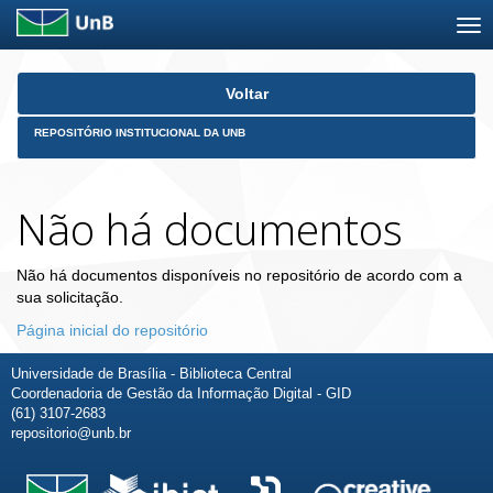
Skip
Voltar
navigation
REPOSITÓRIO INSTITUCIONAL DA UNB
Não há documentos
Não há documentos disponíveis no repositório de acordo com a
sua solicitação.
Página inicial do repositório
Universidade de Brasília - Biblioteca Central
Coordenadoria de Gestão da Informação Digital - GID
(61) 3107-2683
repositorio@unb.br