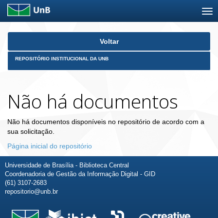
Skip
Voltar
navigation
REPOSITÓRIO INSTITUCIONAL DA UNB
Não há documentos
Não há documentos disponíveis no repositório de acordo com a
sua solicitação.
Página inicial do repositório
Universidade de Brasília - Biblioteca Central
Coordenadoria de Gestão da Informação Digital - GID
(61) 3107-2683
repositorio@unb.br