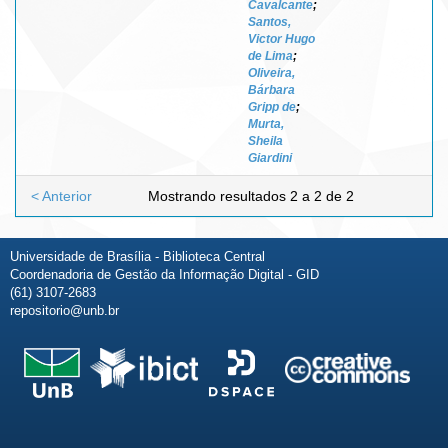
Cavalcante
;
Santos,
Victor Hugo
de Lima
;
Oliveira,
Bárbara
Gripp de
;
Murta,
Sheila
Giardini
< Anterior
Mostrando resultados 2 a 2 de 2
Universidade de Brasília - Biblioteca Central
Coordenadoria de Gestão da Informação Digital - GID
(61) 3107-2683
repositorio@unb.br