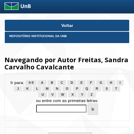
Skip
Voltar
navigation
REPOSITÓRIO INSTITUCIONAL DA UNB
Navegando por Autor Freitas, Sandra
Carvalho Cavalcante
Ir para:
0-9
A
B
C
D
E
F
G
H
I
J
K
L
M
N
O
P
Q
R
S
T
U
V
W
X
Y
Z
ou entre com as primeiras letras: