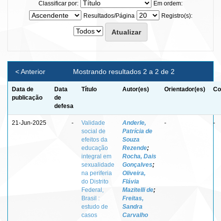
Classificar por:
Em ordem:
Resultados/Página
Registro(s):
< Anterior
Mostrando resultados 2 a 2 de 2
Data de
Data
Título
Autor(es)
Orientador(es)
Co
publicação
de
defesa
21-Jun-2025
-
Validade
Anderle,
-
-
social de
Patrícia de
efeitos da
Souza
educação
Rezende
;
integral em
Rocha, Dais
sexualidade
Gonçalves
;
na periferia
Oliveira,
do Distrito
Flávia
Federal,
Mazitelli de
;
Brasil :
Freitas,
estudo de
Sandra
casos
Carvalho