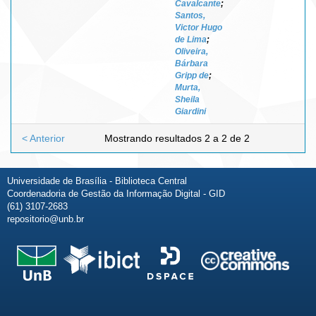
Cavalcante
;
Santos,
Victor Hugo
de Lima
;
Oliveira,
Bárbara
Gripp de
;
Murta,
Sheila
Giardini
< Anterior
Mostrando resultados 2 a 2 de 2
Universidade de Brasília - Biblioteca Central
Coordenadoria de Gestão da Informação Digital - GID
(61) 3107-2683
repositorio@unb.br