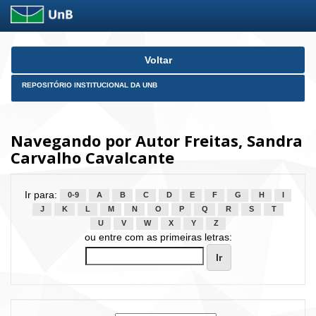
Skip
Voltar
navigation
REPOSITÓRIO INSTITUCIONAL DA UNB
Navegando por Autor Freitas, Sandra
Carvalho Cavalcante
Ir para:
0-9
A
B
C
D
E
F
G
H
I
J
K
L
M
N
O
P
Q
R
S
T
U
V
W
X
Y
Z
ou entre com as primeiras letras: