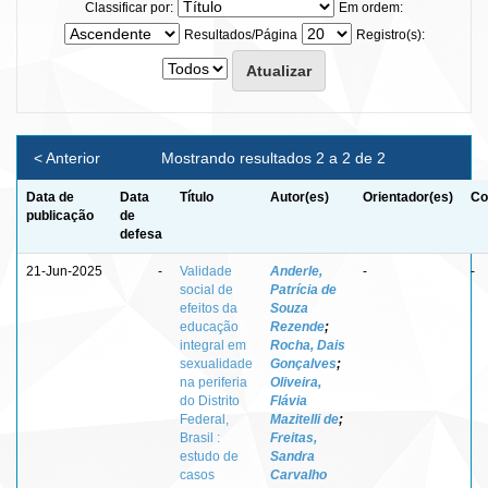
Classificar por:
Em ordem:
Resultados/Página
Registro(s):
< Anterior
Mostrando resultados 2 a 2 de 2
Data de
Data
Título
Autor(es)
Orientador(es)
Co
publicação
de
defesa
21-Jun-2025
-
Validade
Anderle,
-
-
social de
Patrícia de
efeitos da
Souza
educação
Rezende
;
integral em
Rocha, Dais
sexualidade
Gonçalves
;
na periferia
Oliveira,
do Distrito
Flávia
Federal,
Mazitelli de
;
Brasil :
Freitas,
estudo de
Sandra
casos
Carvalho