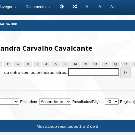
Navegar
Documentos
A-
A
A+
NAL DA UNB
Sandra Carvalho Cavalcante
F
G
H
I
J
K
L
M
N
O
P
Q
R
ou entre com as primeiras letras:
Em ordem:
Resultados/Página
Registro(
Mostrando resultados 1 a 2 de 2