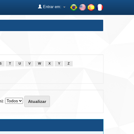
Entrar em:
S
T
U
V
W
X
Y
Z
s):