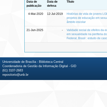
Data de
Data de
Título
publicação
defesa
4-Mai-2020
12-Jul-2019
Histórias de vida de jovens L
projetos de educação em sexu
âmbito escolar
21-Jun-2025
-
Validade social de efeitos da 
em sexualidade na periferia do 
Federal, Brasil : estudo de cas
Universidade de Brasília - Biblioteca Central
Coordenadoria de Gestão da Informação Digital - GID
(61) 3107-2683
repositorio@unb.br