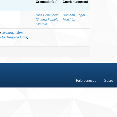
Orientador(es)
Coorientador(es)
Díaz Bermúdez,
Hamann, Edgar
Ximena Pamela
Merchán
Claudia
;
Oliveira, Flávia
-
-
ictor Hugo de Lima
;
Fale conosco
Sobre