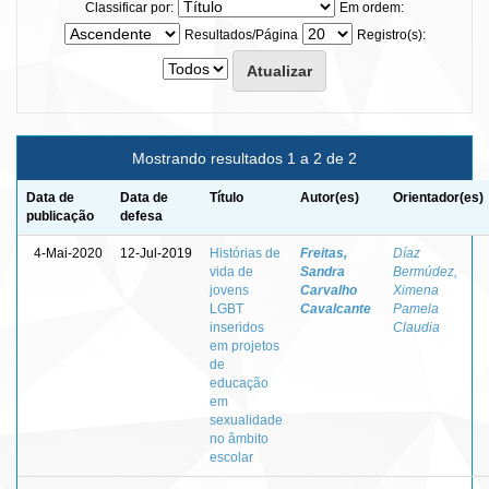
Classificar por:
Em ordem:
Resultados/Página
Registro(s):
Mostrando resultados 1 a 2 de 2
Data de
Data de
Título
Autor(es)
Orientador(es)
publicação
defesa
4-Mai-2020
12-Jul-2019
Histórias de
Freitas,
Díaz
vida de
Sandra
Bermúdez,
jovens
Carvalho
Ximena
LGBT
Cavalcante
Pamela
inseridos
Claudia
em projetos
de
educação
em
sexualidade
no âmbito
escolar