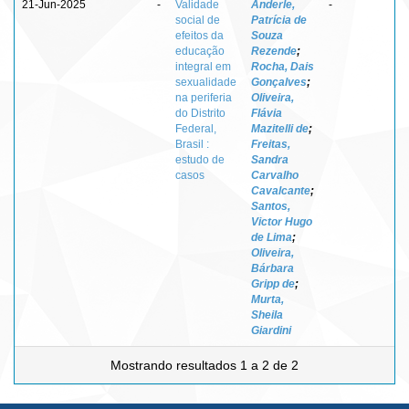
21-Jun-2025
-
Validade
Anderle,
-
social de
Patrícia de
efeitos da
Souza
educação
Rezende
;
integral em
Rocha, Dais
sexualidade
Gonçalves
;
na periferia
Oliveira,
do Distrito
Flávia
Federal,
Mazitelli de
;
Brasil :
Freitas,
estudo de
Sandra
casos
Carvalho
Cavalcante
;
Santos,
Victor Hugo
de Lima
;
Oliveira,
Bárbara
Gripp de
;
Murta,
Sheila
Giardini
Mostrando resultados 1 a 2 de 2