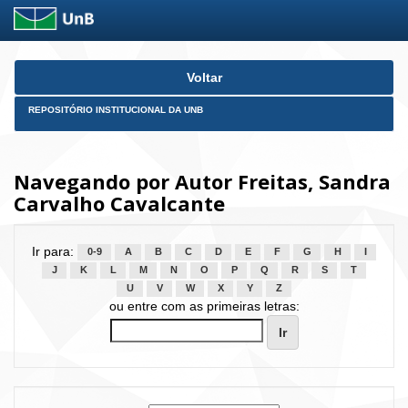
Skip
Voltar
navigation
REPOSITÓRIO INSTITUCIONAL DA UNB
Navegando por Autor Freitas, Sandra
Carvalho Cavalcante
Ir para:
0-9
A
B
C
D
E
F
G
H
I
J
K
L
M
N
O
P
Q
R
S
T
U
V
W
X
Y
Z
ou entre com as primeiras letras: