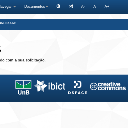
Navegar
Documentos
A-
A
A+
NAL DA UNB
s
do com a sua solicitação.