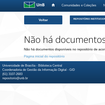
Comunidades e Coleções
Skip
REPOSITÓRIO INSTITUCIO
Voltar
navigation
Não há documento
Não há documentos disponíveis no repositório de acor
Página inicial do repositório
Universidade de Brasília - Biblioteca Central
Coordenadoria de Gestão da Informação Digital - GID
(61) 3107-2683
repositorio@unb.br