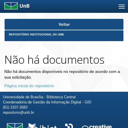
Skip
Voltar
navigation
REPOSITÓRIO INSTITUCIONAL DA UNB
Não há documentos
Não há documentos disponíveis no repositório de acordo com a
sua solicitação.
Página inicial do repositório
Universidade de Brasília - Biblioteca Central
Coordenadoria de Gestão da Informação Digital - GID
(61) 3107-2683
repositorio@unb.br