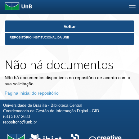
Skip
Voltar
navigation
REPOSITÓRIO INSTITUCIONAL DA UNB
Não há documentos
Não há documentos disponíveis no repositório de acordo com a
sua solicitação.
Página inicial do repositório
Universidade de Brasília - Biblioteca Central
Coordenadoria de Gestão da Informação Digital - GID
(61) 3107-2683
repositorio@unb.br