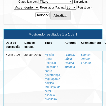
Classificar por:
Em ordem:
Resultados/Página
Registro(s):
Mostrando resultados 1 a 1 de 1
Data de
Data de
Título
Autor(es)
Orientador(es)
publicação
defesa
6-Jan-2026
30-Jun-2025
Missão
Freitas,
Cabello,
-
Brasil
Lúcia
Andrea
Espacial :
Helena
Felippe
um estudo
Michels
sobre
governança,
regulação e
política
industrial do
setor
espacial
brasileiro