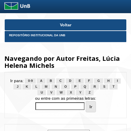
Skip
Voltar
navigation
REPOSITÓRIO INSTITUCIONAL DA UNB
Navegando por Autor Freitas, Lúcia
Helena Michels
Ir para:
0-9
A
B
C
D
E
F
G
H
I
J
K
L
M
N
O
P
Q
R
S
T
U
V
W
X
Y
Z
ou entre com as primeiras letras: