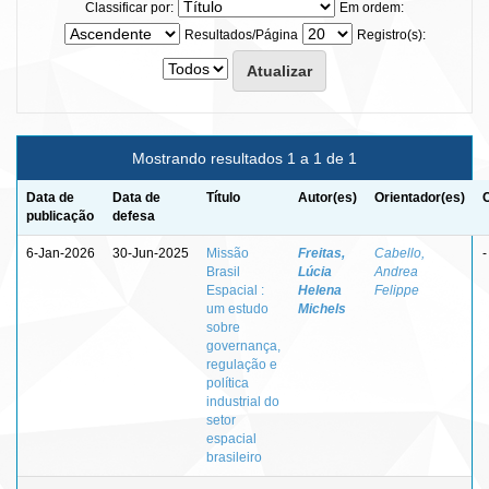
Classificar por:
Em ordem:
Resultados/Página
Registro(s):
Mostrando resultados 1 a 1 de 1
Data de
Data de
Título
Autor(es)
Orientador(es)
publicação
defesa
6-Jan-2026
30-Jun-2025
Missão
Freitas,
Cabello,
-
Brasil
Lúcia
Andrea
Espacial :
Helena
Felippe
um estudo
Michels
sobre
governança,
regulação e
política
industrial do
setor
espacial
brasileiro