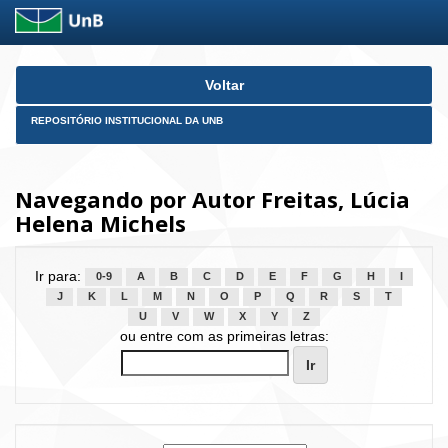
Skip
Voltar
navigation
REPOSITÓRIO INSTITUCIONAL DA UNB
Navegando por Autor Freitas, Lúcia
Helena Michels
Ir para:
0-9
A
B
C
D
E
F
G
H
I
J
K
L
M
N
O
P
Q
R
S
T
U
V
W
X
Y
Z
ou entre com as primeiras letras: