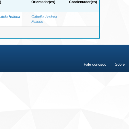
)
Orientador(es)
Coorientador(es)
 Lúcia Helena
Cabello, Andrea
-
Felippe
Fale conosco
Sobre