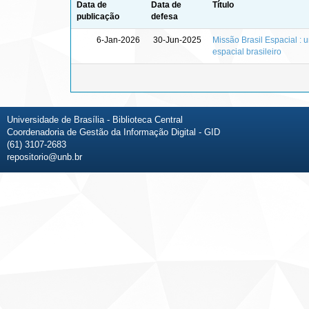
Data de
Data de
Título
publicação
defesa
6-Jan-2026
30-Jun-2025
Missão Brasil Espacial : 
espacial brasileiro
Universidade de Brasília - Biblioteca Central
Coordenadoria de Gestão da Informação Digital - GID
(61) 3107-2683
repositorio@unb.br