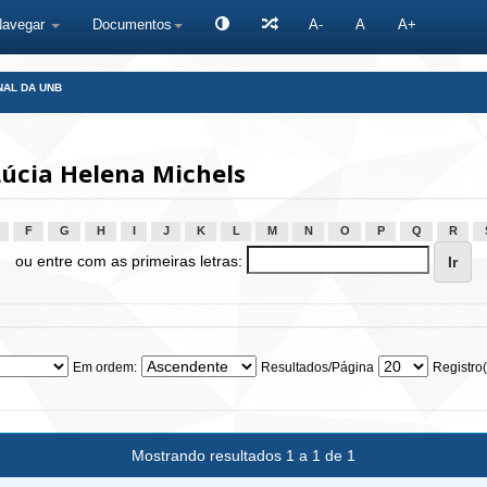
Navegar
Documentos
A-
A
A+
NAL DA UNB
Lúcia Helena Michels
F
G
H
I
J
K
L
M
N
O
P
Q
R
ou entre com as primeiras letras:
Em ordem:
Resultados/Página
Registro(
Mostrando resultados 1 a 1 de 1