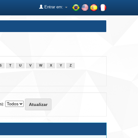
Entrar em:
S
T
U
V
W
X
Y
Z
s):