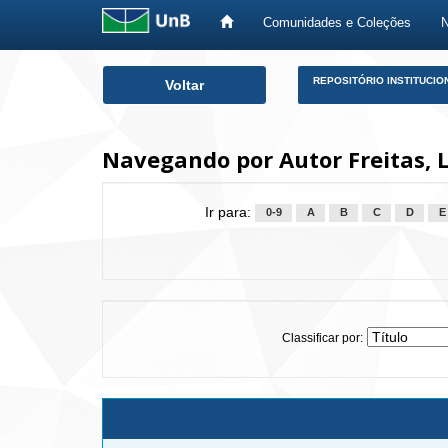
Comunidades e Coleções
Skip
REPOSITÓRIO INSTITUCIO
Voltar
navigation
Navegando por Autor Freitas, 
Ir para:
0-9
A
B
C
D
E
Classificar por: