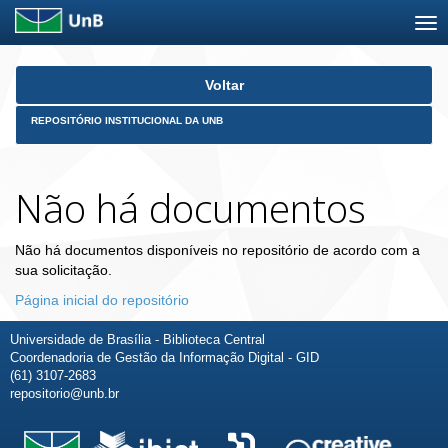
Skip
Voltar
navigation
REPOSITÓRIO INSTITUCIONAL DA UNB
Não há documentos
Não há documentos disponíveis no repositório de acordo com a
sua solicitação.
Página inicial do repositório
Universidade de Brasília - Biblioteca Central
Coordenadoria de Gestão da Informação Digital - GID
(61) 3107-2683
repositorio@unb.br