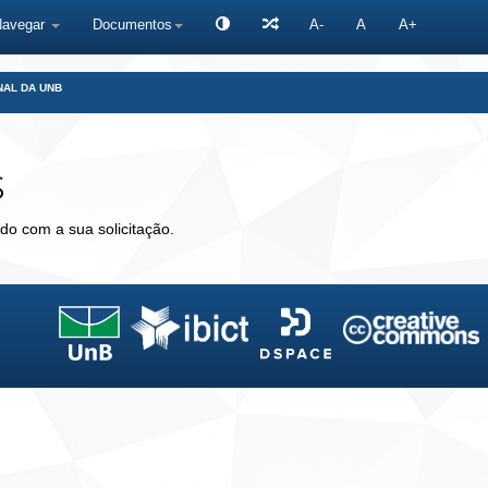
Navegar
Documentos
A-
A
A+
NAL DA UNB
s
do com a sua solicitação.