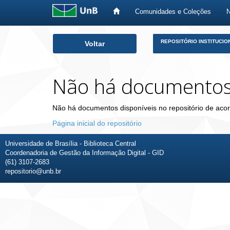
Comunidades e Coleções
Skip
REPOSITÓRIO INSTITUCIO
Voltar
navigation
Não há documento
Não há documentos disponíveis no repositório de acor
Página inicial do repositório
Universidade de Brasília - Biblioteca Central
Coordenadoria de Gestão da Informação Digital - GID
(61) 3107-2683
repositorio@unb.br