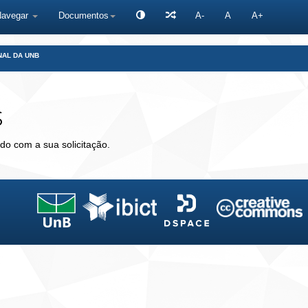
Navegar
Documentos
A-
A
A+
NAL DA UNB
s
do com a sua solicitação.