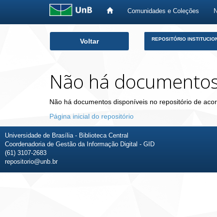
Comunidades e Coleções
Skip
REPOSITÓRIO INSTITUCIO
Voltar
navigation
Não há documento
Não há documentos disponíveis no repositório de acor
Página inicial do repositório
Universidade de Brasília - Biblioteca Central
Coordenadoria de Gestão da Informação Digital - GID
(61) 3107-2683
repositorio@unb.br