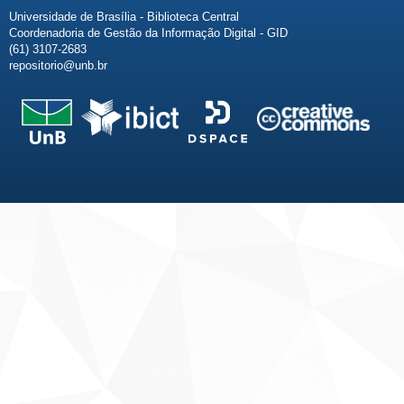
Universidade de Brasília - Biblioteca Central
Coordenadoria de Gestão da Informação Digital - GID
(61) 3107-2683
repositorio@unb.br
Fale conosco
Sobre