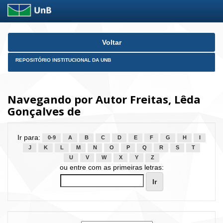
Skip
Voltar
navigation
REPOSITÓRIO INSTITUCIONAL DA UNB
Navegando por Autor Freitas, Lêda
Gonçalves de
Ir para:
0-9
A
B
C
D
E
F
G
H
I
J
K
L
M
N
O
P
Q
R
S
T
U
V
W
X
Y
Z
ou entre com as primeiras letras: