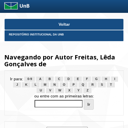
Skip
Voltar
navigation
REPOSITÓRIO INSTITUCIONAL DA UNB
Navegando por Autor Freitas, Lêda
Gonçalves de
Ir para:
0-9
A
B
C
D
E
F
G
H
I
J
K
L
M
N
O
P
Q
R
S
T
U
V
W
X
Y
Z
ou entre com as primeiras letras: