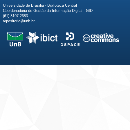
Universidade de Brasília - Biblioteca Central
Coordenadoria de Gestão da Informação Digital - GID
(61) 3107-2683
repositorio@unb.br
Fale conosco
Sobre