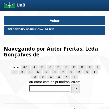
Skip
Voltar
navigation
REPOSITÓRIO INSTITUCIONAL DA UNB
Navegando por Autor Freitas, Lêda
Gonçalves de
Ir para:
0-9
A
B
C
D
E
F
G
H
I
J
K
L
M
N
O
P
Q
R
S
T
U
V
W
X
Y
Z
ou entre com as primeiras letras: