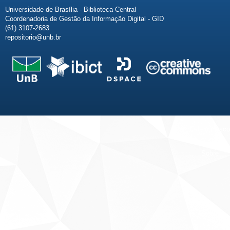
Universidade de Brasília - Biblioteca Central
Coordenadoria de Gestão da Informação Digital - GID
(61) 3107-2683
repositorio@unb.br
Fale conosco
Sobre