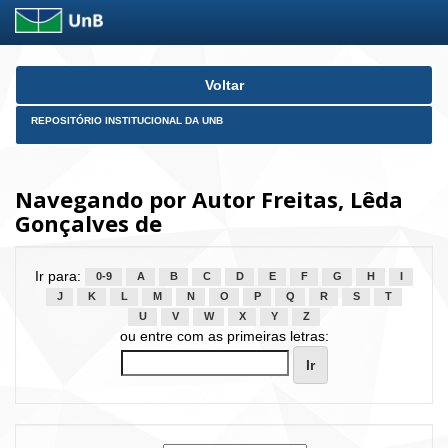
Skip
Voltar
navigation
REPOSITÓRIO INSTITUCIONAL DA UNB
Navegando por Autor Freitas, Lêda
Gonçalves de
Ir para:
0-9
A
B
C
D
E
F
G
H
I
J
K
L
M
N
O
P
Q
R
S
T
U
V
W
X
Y
Z
ou entre com as primeiras letras: