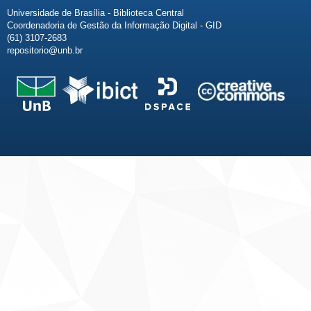
Universidade de Brasília - Biblioteca Central
Coordenadoria de Gestão da Informação Digital - GID
(61) 3107-2683
repositorio@unb.br
Fale conosco
Sobre