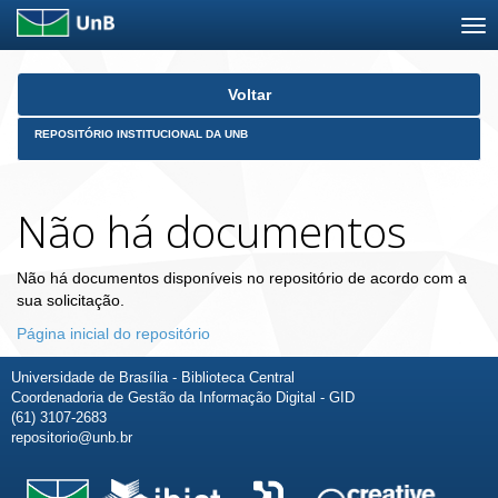
Skip
Voltar
navigation
REPOSITÓRIO INSTITUCIONAL DA UNB
Não há documentos
Não há documentos disponíveis no repositório de acordo com a
sua solicitação.
Página inicial do repositório
Universidade de Brasília - Biblioteca Central
Coordenadoria de Gestão da Informação Digital - GID
(61) 3107-2683
repositorio@unb.br