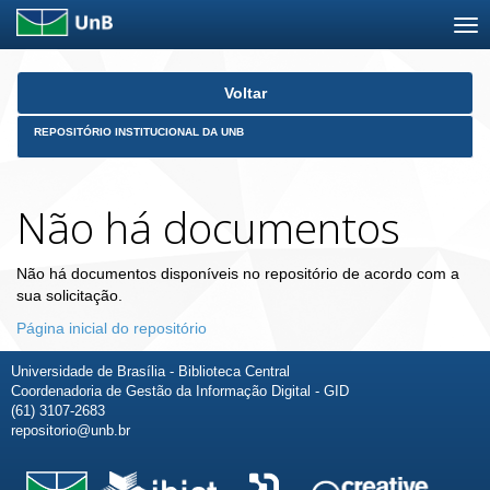
Skip
Voltar
navigation
REPOSITÓRIO INSTITUCIONAL DA UNB
Não há documentos
Não há documentos disponíveis no repositório de acordo com a
sua solicitação.
Página inicial do repositório
Universidade de Brasília - Biblioteca Central
Coordenadoria de Gestão da Informação Digital - GID
(61) 3107-2683
repositorio@unb.br