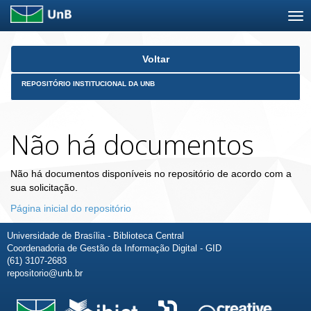
Skip
Voltar
navigation
REPOSITÓRIO INSTITUCIONAL DA UNB
Não há documentos
Não há documentos disponíveis no repositório de acordo com a
sua solicitação.
Página inicial do repositório
Universidade de Brasília - Biblioteca Central
Coordenadoria de Gestão da Informação Digital - GID
(61) 3107-2683
repositorio@unb.br