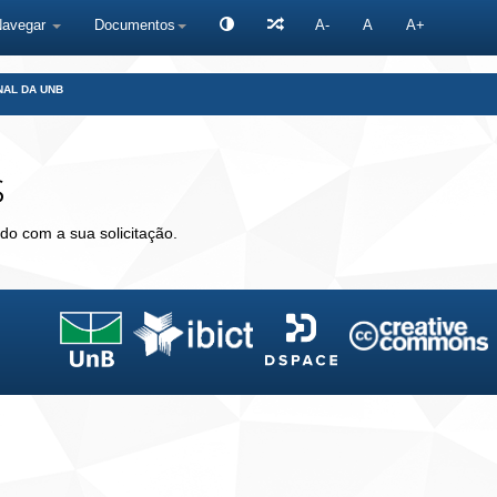
Navegar
Documentos
A-
A
A+
NAL DA UNB
s
do com a sua solicitação.