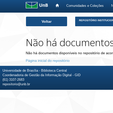
Comunidades e Coleções
Skip
REPOSITÓRIO INSTITUCIO
Voltar
navigation
Não há documento
Não há documentos disponíveis no repositório de acor
Página inicial do repositório
Universidade de Brasília - Biblioteca Central
Coordenadoria de Gestão da Informação Digital - GID
(61) 3107-2683
repositorio@unb.br