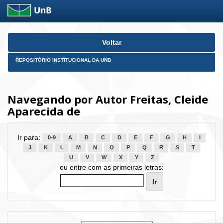
Skip
Voltar
navigation
REPOSITÓRIO INSTITUCIONAL DA UNB
Navegando por Autor Freitas, Cleide
Aparecida de
Ir para:
0-9
A
B
C
D
E
F
G
H
I
J
K
L
M
N
O
P
Q
R
S
T
U
V
W
X
Y
Z
ou entre com as primeiras letras: