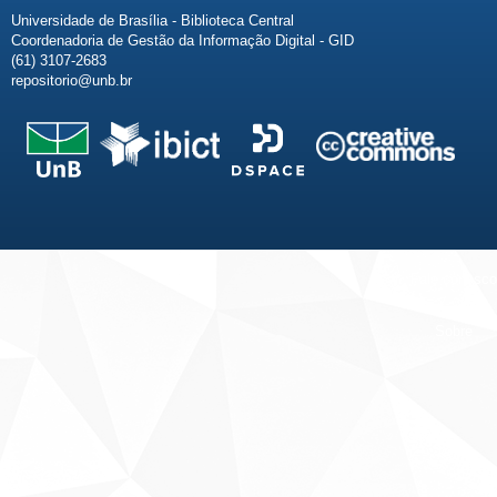
Universidade de Brasília - Biblioteca Central
Coordenadoria de Gestão da Informação Digital - GID
(61) 3107-2683
repositorio@unb.br
Fale conosco
Sobre