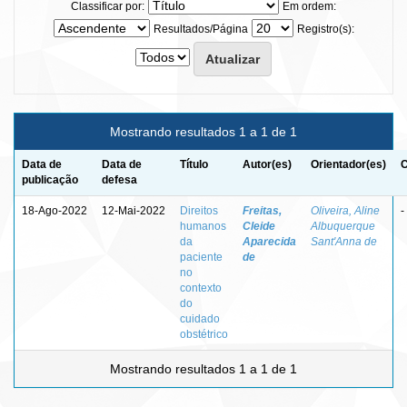
Classificar por:
Em ordem:
Resultados/Página
Registro(s):
Mostrando resultados 1 a 1 de 1
Data de
Data de
Título
Autor(es)
Orientador(es)
C
publicação
defesa
18-Ago-2022
12-Mai-2022
Direitos
Freitas,
Oliveira, Aline
-
humanos
Cleide
Albuquerque
da
Aparecida
Sant'Anna de
paciente
de
no
contexto
do
cuidado
obstétrico
Mostrando resultados 1 a 1 de 1