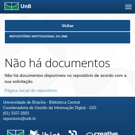
Skip
Voltar
navigation
REPOSITÓRIO INSTITUCIONAL DA UNB
Não há documentos
Não há documentos disponíveis no repositório de acordo com a
sua solicitação.
Página inicial do repositório
Universidade de Brasília - Biblioteca Central
Coordenadoria de Gestão da Informação Digital - GID
(61) 3107-2683
repositorio@unb.br