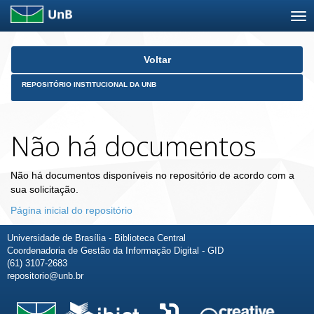
Skip
Voltar
navigation
REPOSITÓRIO INSTITUCIONAL DA UNB
Não há documentos
Não há documentos disponíveis no repositório de acordo com a
sua solicitação.
Página inicial do repositório
Universidade de Brasília - Biblioteca Central
Coordenadoria de Gestão da Informação Digital - GID
(61) 3107-2683
repositorio@unb.br