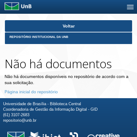
Skip
Voltar
navigation
REPOSITÓRIO INSTITUCIONAL DA UNB
Não há documentos
Não há documentos disponíveis no repositório de acordo com a
sua solicitação.
Página inicial do repositório
Universidade de Brasília - Biblioteca Central
Coordenadoria de Gestão da Informação Digital - GID
(61) 3107-2683
repositorio@unb.br