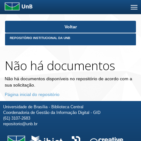
Skip
Voltar
navigation
REPOSITÓRIO INSTITUCIONAL DA UNB
Não há documentos
Não há documentos disponíveis no repositório de acordo com a
sua solicitação.
Página inicial do repositório
Universidade de Brasília - Biblioteca Central
Coordenadoria de Gestão da Informação Digital - GID
(61) 3107-2683
repositorio@unb.br