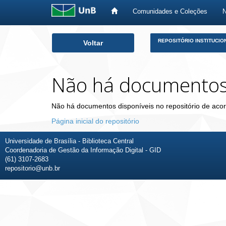
Comunidades e Coleções
Skip
REPOSITÓRIO INSTITUCIO
Voltar
navigation
Não há documento
Não há documentos disponíveis no repositório de acor
Página inicial do repositório
Universidade de Brasília - Biblioteca Central
Coordenadoria de Gestão da Informação Digital - GID
(61) 3107-2683
repositorio@unb.br