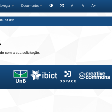
Navegar
Documentos
A-
A
A+
NAL DA UNB
s
do com a sua solicitação.