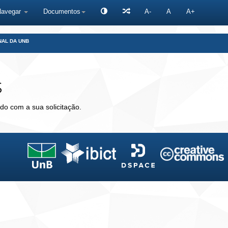
Navegar
Documentos
A-
A
A+
NAL DA UNB
s
do com a sua solicitação.