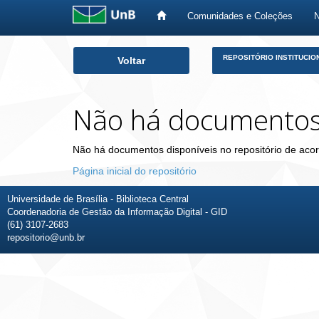
Comunidades e Coleções
Skip
REPOSITÓRIO INSTITUCIO
Voltar
navigation
Não há documento
Não há documentos disponíveis no repositório de acor
Página inicial do repositório
Universidade de Brasília - Biblioteca Central
Coordenadoria de Gestão da Informação Digital - GID
(61) 3107-2683
repositorio@unb.br