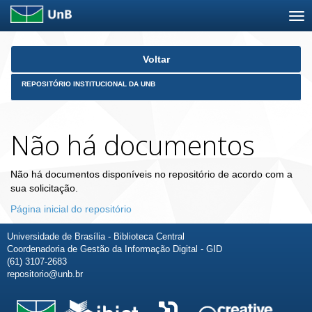
Skip
Voltar
navigation
REPOSITÓRIO INSTITUCIONAL DA UNB
Não há documentos
Não há documentos disponíveis no repositório de acordo com a
sua solicitação.
Página inicial do repositório
Universidade de Brasília - Biblioteca Central
Coordenadoria de Gestão da Informação Digital - GID
(61) 3107-2683
repositorio@unb.br