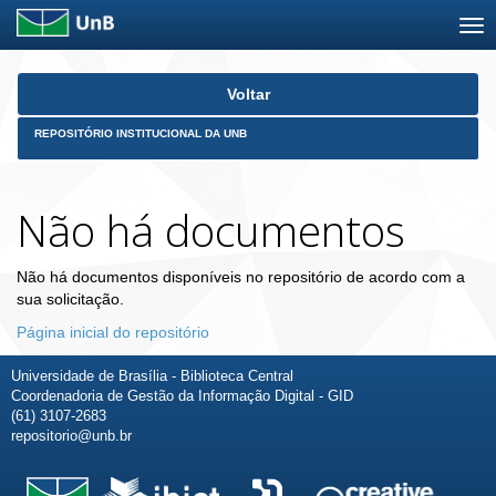
Skip
Voltar
navigation
REPOSITÓRIO INSTITUCIONAL DA UNB
Não há documentos
Não há documentos disponíveis no repositório de acordo com a
sua solicitação.
Página inicial do repositório
Universidade de Brasília - Biblioteca Central
Coordenadoria de Gestão da Informação Digital - GID
(61) 3107-2683
repositorio@unb.br