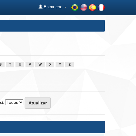
Entrar em:
S
T
U
V
W
X
Y
Z
s):