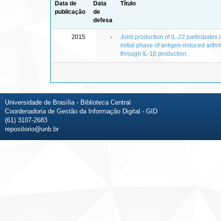
Data de
Data
Título
publicação
de
defesa
2015
-
Joint production of IL-22 participates 
initial phase of antigen-induced arthrit
through IL-1β production
Universidade de Brasília - Biblioteca Central
Coordenadoria de Gestão da Informação Digital - GID
(61) 3107-2683
repositorio@unb.br