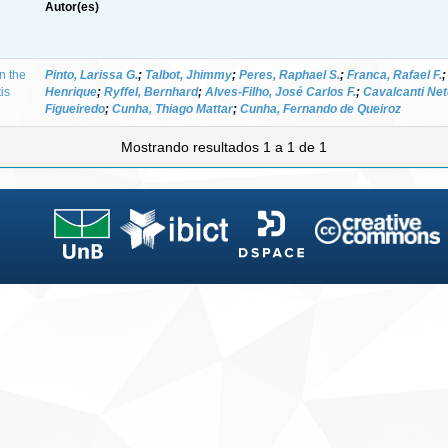
Autor(es)
in the
Pinto, Larissa G.
;
Talbot, Jhimmy
;
Peres, Raphael S.
;
Franca, Rafael F.
is
Henrique
;
Ryffel, Bernhard
;
Alves-Filho, José Carlos F.
;
Cavalcanti Net
Figueiredo
;
Cunha, Thiago Mattar
;
Cunha, Fernando de Queiroz
Mostrando resultados 1 a 1 de 1