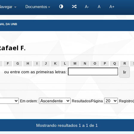
Navegar
Documentos
A-
A
A+
NAL DA UNB
afael F.
F
G
H
I
J
K
L
M
N
O
P
Q
R
ou entre com as primeiras letras:
Em ordem:
Resultados/Página
Registro(
Mostrando resultados 1 a 1 de 1