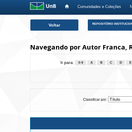
Comunidades e Coleções
Skip
REPOSITÓRIO INSTITUCIO
Voltar
navigation
Navegando por Autor Franca, R
Ir para:
0-9
A
B
C
D
E
Classificar por: