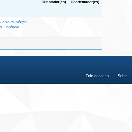
Orientador(es)
Coorientador(es)
;
Ferreira, Sérgio
-
-
o, Florêncio
Fale conosco
Sobre