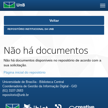
Skip
Voltar
navigation
REPOSITÓRIO INSTITUCIONAL DA UNB
Não há documentos
Não há documentos disponíveis no repositório de acordo com a
sua solicitação.
Página inicial do repositório
Universidade de Brasília - Biblioteca Central
Coordenadoria de Gestão da Informação Digital - GID
(61) 3107-2683
repositorio@unb.br