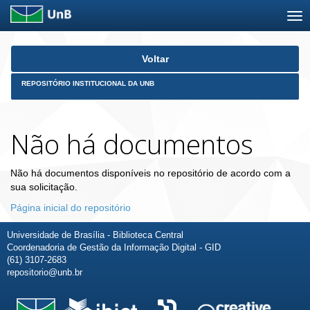
Skip
Voltar
navigation
REPOSITÓRIO INSTITUCIONAL DA UNB
Não há documentos
Não há documentos disponíveis no repositório de acordo com a
sua solicitação.
Página inicial do repositório
Universidade de Brasília - Biblioteca Central
Coordenadoria de Gestão da Informação Digital - GID
(61) 3107-2683
repositorio@unb.br