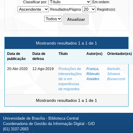
Classificar por:
Em ordem:
Resultados/Página
Registro(s):
Mostrando resultados 1 a 1 de 1
Data de
Data de
Título
Autor(es)
Orientador(es)
publicação
defesa
20-Abr-2020
12-Ago-2019
Produções de
França,
Barbato,
interpretações
Rômulo
Silviane
de si em
Ataides
Bonaccorsi
experiências
de migrantes
Mostrando resultados 1 a 1 de 1
Universidade de Brasília - Biblioteca Central
Coordenadoria de Gestão da Informação Digital - GID
(61) 3107-2683