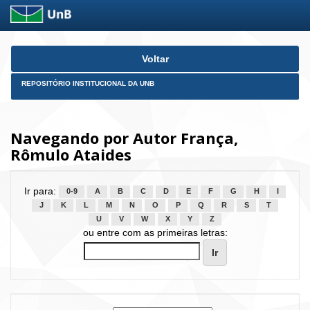
Skip
Voltar
navigation
REPOSITÓRIO INSTITUCIONAL DA UNB
Navegando por Autor França,
Rômulo Ataides
Ir para:
0-9
A
B
C
D
E
F
G
H
I
J
K
L
M
N
O
P
Q
R
S
T
U
V
W
X
Y
Z
ou entre com as primeiras letras: