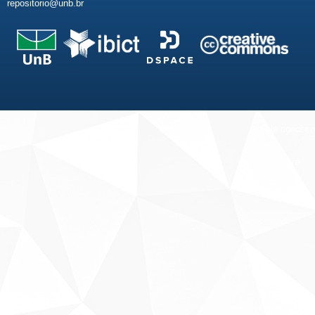
repositorio@unb.br
Fale conosco
Sobre