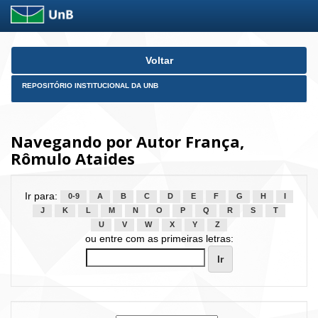
Skip
Voltar
navigation
REPOSITÓRIO INSTITUCIONAL DA UNB
Navegando por Autor França,
Rômulo Ataides
Ir para:
0-9
A
B
C
D
E
F
G
H
I
J
K
L
M
N
O
P
Q
R
S
T
U
V
W
X
Y
Z
ou entre com as primeiras letras: