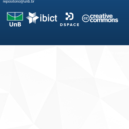
repositorio@unb.br
Fale conosco
Sobre