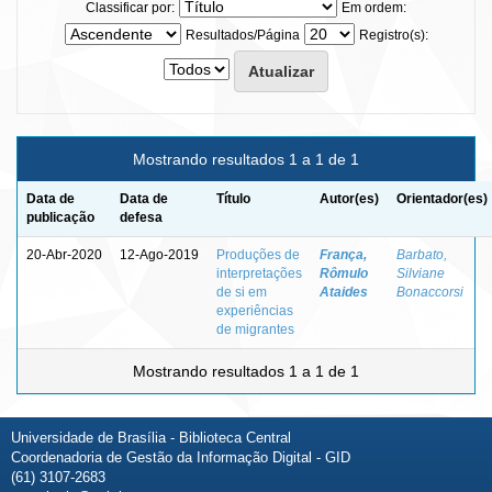
Classificar por:
Em ordem:
Resultados/Página
Registro(s):
Mostrando resultados 1 a 1 de 1
Data de
Data de
Título
Autor(es)
Orientador(es)
publicação
defesa
20-Abr-2020
12-Ago-2019
Produções de
França,
Barbato,
interpretações
Rômulo
Silviane
de si em
Ataides
Bonaccorsi
experiências
de migrantes
Mostrando resultados 1 a 1 de 1
Universidade de Brasília - Biblioteca Central
Coordenadoria de Gestão da Informação Digital - GID
(61) 3107-2683