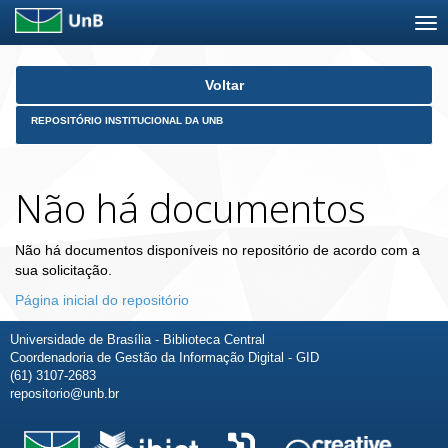
Skip
Voltar
navigation
REPOSITÓRIO INSTITUCIONAL DA UNB
Não há documentos
Não há documentos disponíveis no repositório de acordo com a
sua solicitação.
Página inicial do repositório
Universidade de Brasília - Biblioteca Central
Coordenadoria de Gestão da Informação Digital - GID
(61) 3107-2683
repositorio@unb.br