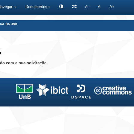
Navegar
Documentos
A-
A
A+
NAL DA UNB
s
do com a sua solicitação.