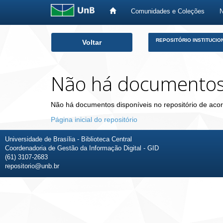
Comunidades e Coleções
Skip
REPOSITÓRIO INSTITUCIO
Voltar
navigation
Não há documento
Não há documentos disponíveis no repositório de acor
Página inicial do repositório
Universidade de Brasília - Biblioteca Central
Coordenadoria de Gestão da Informação Digital - GID
(61) 3107-2683
repositorio@unb.br